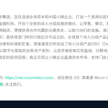
所集团，旨在连接全球资本和中国小微企业，打造一个更具包容
金融科技，开创了全新的收入分成投融资模式，让零售、餐饮、
牌融资，便捷获得合作共赢的长期资本，以助力他们的发展。滴
交所）是获得澳门特别行政区许可设立的，全球首个收入分成产品
和标准制定者。滴灌通澳交所创设了收入分成产品DRO（Daily 
）作为一个以数字化赋能的全新资产类别，让投资者能够实现直接、分散
稳定的投资回报；真正实现让小微企业直通资本市场，支持门店
问:
https://microconnect.com/
，或在微信 (ID: 滴灌通 Micro Co
灌通
) 关注我们。