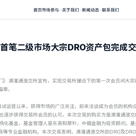
首页
市场参与
关于我们
新闻动态
联系我们
首笔二级市场大宗DRO资产包完成
，澳门）滴灌通澳交所宣布，实现交易所撮合下的第一次会员间大宗
篇章。
5日试运营以来，获得市场的广泛关注，前来洽谈成为会员的机构
产也逐步获得交易所会员的认可。本次交易的购买方是滴灌通澳交
市场化基金，基金管理人是东英和厚朴，中薇金融为投资顾问。基
商等专业金融机构。本次交易表明，滴灌通澳交所的DRO及DR