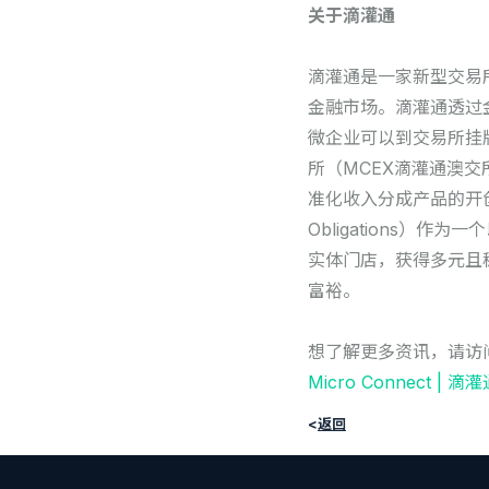
关于滴灌通
滴灌通是一家新型交易
金融市场。滴灌通透过
微企业可以到交易所挂
所（MCEX滴灌通澳
准化收入分成产品的开创者
Obligations
实体门店，获得多元且
富裕。
想了解更多资讯，请访
Micro Connect | 滴
<
返回