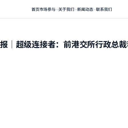
首页
市场参与
关于我们
新闻动态
联系我们
时报｜超级连接者：前港交所行政总裁