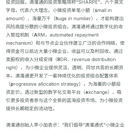
投资回报。滴灌通的投资策略简称“SHARPE”，六个英文
字母，代表六大理念。小微投资单笔小额（
s
mall in
amount）、海量万千（
h
uge in number），才能构建出
风险高度分散的小微投资组合。滴灌通将通过数字化的收
入管控机制（
A
RM，automated repayment
mechanism）和与节点企业伙伴建立广泛的合作网络，使
得资金可以抵达大量小微企业，收益可以及时回收。通过
类股权的收入分成安排（
R
DR，revenue distribution
right），为小微企业提供灵活、透明、同甘共苦的长期资
本。滴灌通更开发了一套持续优化的投资组合配置体系
（
p
rogressive allocation strategy），为海量的小额投
资定价。透过新型的数字化交易平台（
e
xchange），吸
引更多投资者参与这个全新的蓝海投资市场，为小微投资
提供长期稳定的流动性。
滴灌通创始人李小加表示：”我们倡导“滴灌通式”小微企业