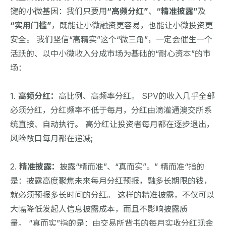
键的小微基因：我们只要用
“高频分红”
、
“精准披露”
及
“实用门槛”
，既能让小微融资更容易，也能让小微投资更
安全。 我们坚信“高精实”这个“微三角”，一定会催生一个
活跃的、以中小微收入分成市场为基础的“耐心资本”的市
场：
1.
高频分红：
高比例、高频率分红。 SPV的收入几乎全部
必须分红，分红频率不低于每月，分红由滴灌通澳交所系
统直接、自动执行。 高分红让投资者每月都在逐步退出，
风险敞口每月都在递减;
2.
精准披露：
披露“精而准”、“真而实”。” 精而准“指的
是：披露高度聚焦未来每月分红预报，融多长期限的钱，
就必须预报多长时间的分红。 这样的精准披露，不仅可以
大幅降低发起人信息披露成本，而且不影响披露质
量。 “真而实”指的是：由交易所背书的每月实收分红现金