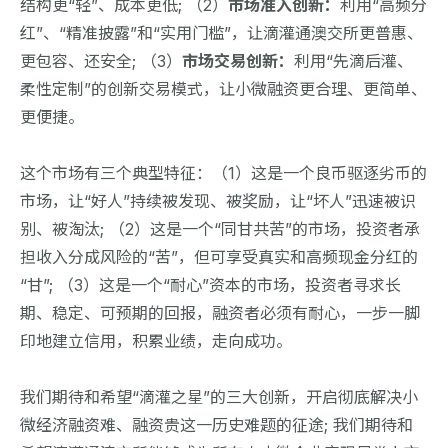
结构更“轻”、成本更低; （2）
市场准入创新：
利用“高频分
红”、“精准披露”和“实用门槛”，让滴灌通澳交所更普惠、
更包容、还安全; （3）
市场交易创新：
利用“先滴后灌、
柔性定制”的创新交易模式，让小微融资更合理、更简单、
更便捷。
这个市场有三个典型特征：（1）这是一个良币驱逐劣币的
市场，让“好人”持续被发现、被奖励，让“坏人”迅速被识
别、被淘汰; （2）这是一个“同甘共苦”的市场，投资者承
担收入分成风险的“苦”，但可享受真实和高频现金分红的
“甘”; （3）这是一个“耐心”资本的市场，投资者寻求长
期、稳定、可预期的回报，融资者必须有耐心，一步一脚
印地建立信用，积累业绩，走向成功。
我们期待和希望“滴灌之星”的三大创新，开启彻底解决小
微经济融资难、融资贵这一历史难题的征途; 我们期待和